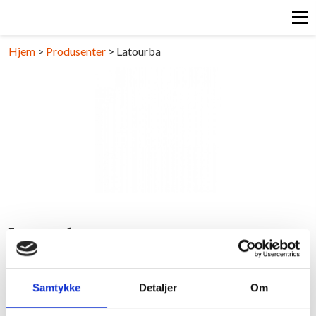
Hjem
>
Produsenter
>
Latourba
Latourba
LIBANON/BEKAA VALLEY
Samtykke
Detaljer
Om
Last ned pdf