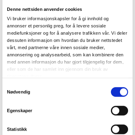
Med en fantastisk panoramautsikt ligger vingården
Denne nettsiden anvender cookies
Latourba på grensen til Litani elven i Saghbine med
Vi bruker informasjonskapsler for å gi innhold og
utsikt over Qaraoun demningen i Bekaa dalen.
annonser et personlig preg, for å levere sosiale
Vinmarkene ligger mellom 900 - 1000 m.o.h. Her har de
mediefunksjoner og for å analysere trafikken vår. Vi deler
45 hektar med land, hovedsaklig langs elven Latani i
dessuten informasjon om hvordan du bruker nettstedet
Saghbine. Alle vinene deres er med druer fra egen
vårt, med partnerne våre innen sosiale medier,
vingård. Latourba er også første vineri som laget
annonsering og analysearbeid, som kan kombinere den
musserende vin i Libanon.
med annen informasjon du har gjort tilgjengelig for dem,
eller som de har samlet inn gjennom din bruk av
tjenestene deres.
Samtykkevalg
Nødvendig
Egenskaper
Statistikk