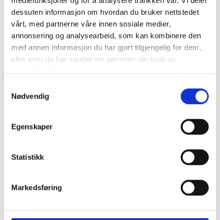
mediefunksjoner og for å analysere trafikken vår. Vi deler
Trijol-familien etablerte seg i Cognac i 1859. I dag er
dessuten informasjon om hvordan du bruker nettstedet
det 5 generasjon ved Jean-Jacques Trijol som styrer
vårt, med partnerne våre innen sosiale medier,
familiebedriften og dessuten er president. Husets mål
annonsering og analysearbeid, som kan kombinere den
er å lage intense, aromatiske og autentiske cognacer.
med annen informasjon du har gjort tilgjengelig for dem,
eller som de har samlet inn gjennom din bruk av
tjenestene deres.
Samtykkevalg
Nødvendig
Egenskaper
Statistikk
Markedsføring