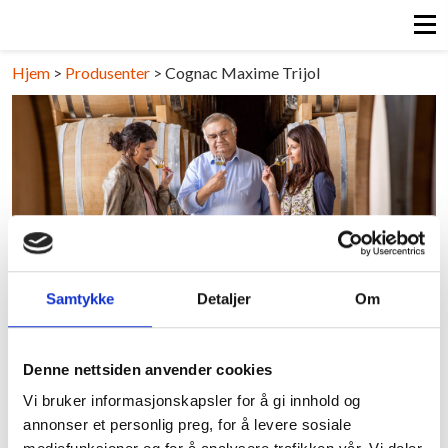
Hjem
>
Produsenter
>
Cognac Maxime Trijol
Samtykke
Detaljer
Om
Cognac Maxime Trijol
FRANKRIKE/COGNAC
Denne nettsiden anvender cookies
Vi bruker informasjonskapsler for å gi innhold og
Last ned pdf
annonser et personlig preg, for å levere sosiale